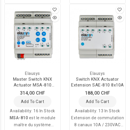
Omnio 1 canal KXJ230/12
sert à amplifier les
permet de commander
télégrammes radio entre
des moteurs tubulaires
les émetteurs et les
230 VAC pour stores,
récepteurs radio Omnio.
pares-soleil, persiennes ou
portes de garage.
Elausys
Elausys
Master Switch KNX
Switch KNX Actuator
Actuator MSA-810
Extension SAE-810 8x10A
8x10A/230V
314,00 CHF
188,00 CHF
Add To Cart
Add To Cart
Availability:
16 In Stock
Availability:
13 In Stock
MSA-810
est le module
Extension de commutation
maître du système
8 canaux 10A / 230VAC