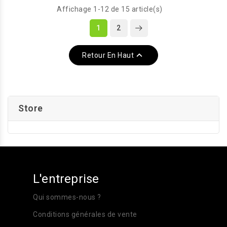
pour la commande d'un
commande 1 moteur de
Affichage 1-12 de 15 article(s)
moteur stores à lamelles
volet ou de store
avec fin de course
1
2
indépendant. La sortie
mécanique par io-radio ou
utilise deux relais
la centrale Smart Home
monostables.

Retour En Haut
TaHoma.
Store
L'entreprise
Qui sommes-nous ?
Conditions générales de vente