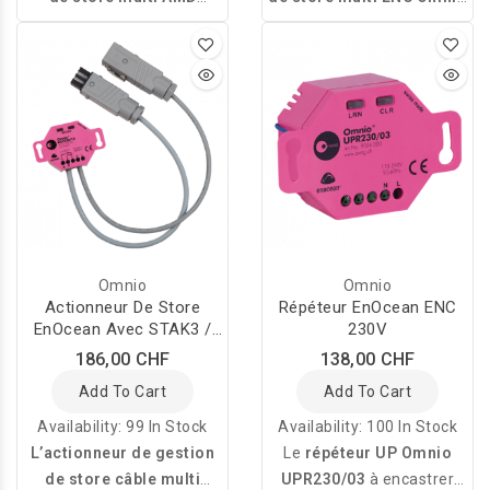
Omnio 4 canaux
1 canal UPJ230/12
REGJ12/04M
permet de
permet de commander
commander des moteurs
des moteurs tubulaires
tubulaires 230 V~ pour
230 VAC pour stores,
stores, pares-soleil,
pares-soleil, persiennes ou
persiennes ou portes de
portes de garage.
garage.
Omnio
Omnio
Actionneur De Store
Répéteur EnOcean ENC
EnOcean Avec STAK3 /
230V
STAS3
186,00 CHF
138,00 CHF
Add To Cart
Add To Cart
Availability:
99 In Stock
Availability:
100 In Stock
L’actionneur de gestion
Le
répéteur UP Omnio
de store câble multi
UPR230/03
à encastrer