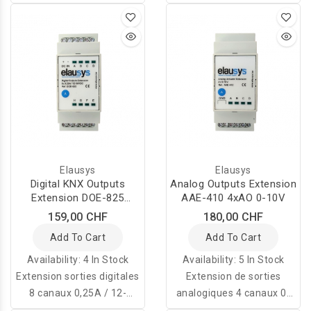
d'actionneur universel
pour le système
KNX.
d'actionneur universel.
Elausys
Elausys
Digital KNX Outputs
Analog Outputs Extension
Extension DOE-825
AAE-410 4xAO 0-10V
8x0.25A 12-20V
159,00 CHF
180,00 CHF
Add To Cart
Add To Cart
Availability:
4 In Stock
Availability:
5 In Stock
Extension sorties digitales
Extension de sorties
8 canaux 0,25A / 12-
analogiques 4 canaux 0-
30VDC
10V