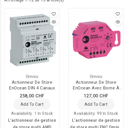
Affichage 1-12 de 15 article(s)
Omnio
Omnio
Actionneur De Store
Actionneur De Store
EnOcean DIN 4 Canaux
EnOcean Avec Borne À
Vis
258,00 CHF
127,00 CHF
Add To Cart
Add To Cart
Availability:
1 In Stock
Availability:
99 In Stock
L’actionneur de gestion
L’actionneur de gestion
de store multi AMD
de store multi ENC Omnio