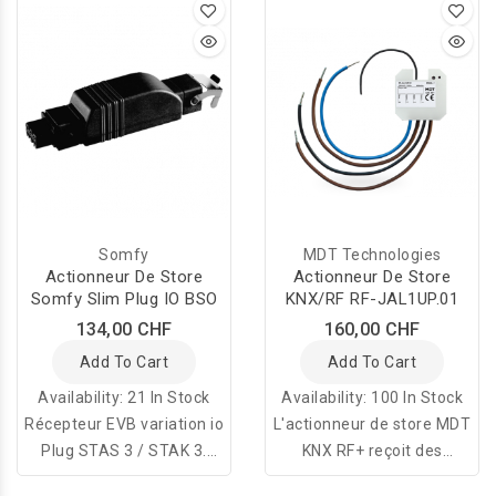
d'actionneur universel.
Somfy
MDT Technologies
Actionneur De Store
Actionneur De Store
Somfy Slim Plug IO BSO
KNX/RF RF-JAL1UP.01
134,00 CHF
160,00 CHF
Add To Cart
Add To Cart
Availability:
21 In Stock
Availability:
100 In Stock
Récepteur EVB variation io
L'actionneur de store MDT
Plug STAS 3 / STAK 3.
KNX RF+ reçoit des
Connecteur intermédiaire
télégrammes KNX / EIB et