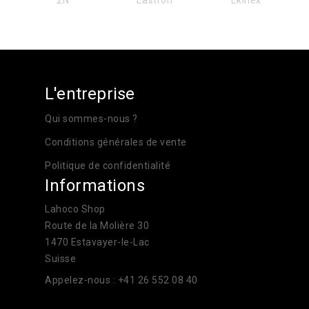
L'entreprise
Qui sommes-nous ?
Conditions générales de vente
Politique de confidentialité
Informations
Lahoco Shop
Route de la Molière 30
1470 Estavayer-le-Lac
Suisse
Appelez-nous :
+41 26 552 08 40