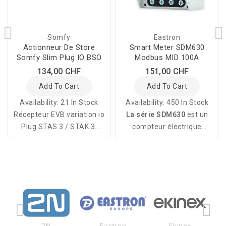
Somfy
Eastron
Actionneur De Store
Smart Meter SDM630
Somfy Slim Plug IO BSO
Modbus MID 100A
134,00 CHF
151,00 CHF
Add To Cart
Add To Cart
Availability:
21 In Stock
Availability:
450 In Stock
Récepteur EVB variation io
La série SDM630
est un
Plug STAS 3 / STAK 3.
compteur électrique
Connecteur intermédiaire
triphasé multifonction 100A
pour la commande d'un
à alimentation directe
moteur stores à lamelles
monté sur rail DIN.
avec fin de course
mécanique par io-radio ou
la centrale Smart Home
TaHoma.
Eastron
Ekinex
Elausys
E