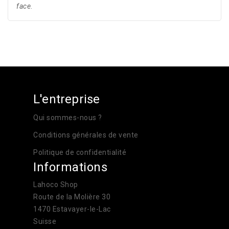
face
.
L'entreprise
Qui sommes-nous ?
Conditions générales de vente
Politique de confidentialité
Informations
Lahoco Shop
Route de la Molière 30
1470 Estavayer-le-Lac
Suisse