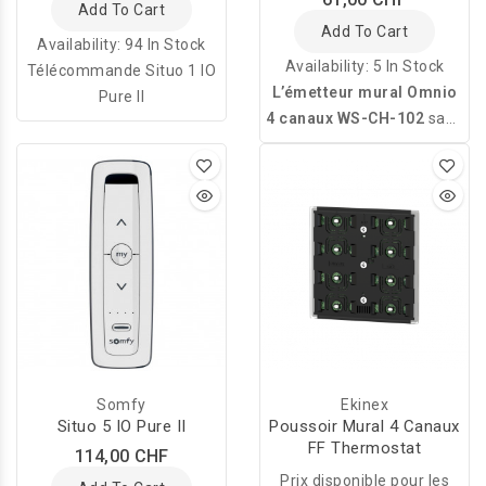
Add To Cart
Add To Cart
Availability:
94 In Stock
Availability:
5 In Stock
Télécommande Situo 1 IO
L’émetteur mural Omnio
Pure II
4 canaux WS-CH-102
sans
pile et sans entretien, avec
touche à bascule et série
de touches à bascule avec
position centrale, est
assorti aux gammes
d’interrupteurs Feller
EDIZIOdue, ABB Sidus et
Hager kallysto.line.
Somfy
Ekinex
Situo 5 IO Pure II
Poussoir Mural 4 Canaux
FF Thermostat
114,00 CHF
Prix disponible pour les