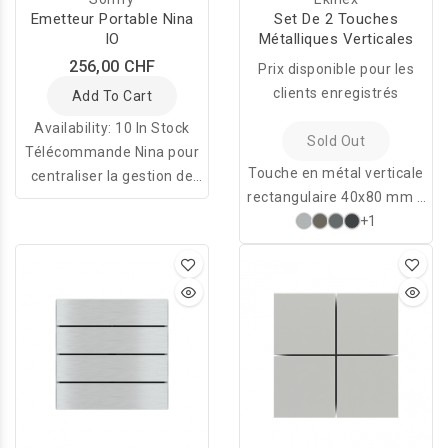
Emetteur Portable Nina
Set De 2 Touches
IO
Métalliques Verticales
256,00 CHF
Prix disponible pour les
clients enregistrés
Add To Cart
Availability:
10 In Stock
Sold Out
Télécommande Nina pour
Touche en métal verticale
centraliser la gestion de
rectangulaire 40x80 mm à
vos volets roulants, stores,
utiliser comme surface
+1
éclairages, et plus encore !
d'actionnement des
Grâce à la technologie io-
touches ekinex® EK-ED2-
homecontrol, elle contrôle
TP.
tous les équipements de la
maison. Vous pouvez
configurer jusqu'à 60
équipements individuels et
30 groupes.