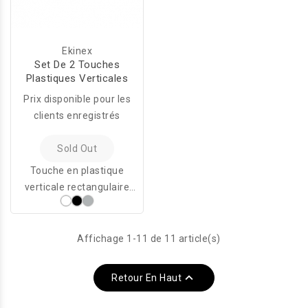
Ekinex
Set De 2 Touches
Plastiques Verticales
Prix disponible pour les
clients enregistrés
Sold Out
Touche en plastique
verticale rectangulaire
40x80 mm à utiliser
comme surface
d'actionnement des
Affichage 1-11 de 11 article(s)
touches ekinex® EK-ED2-
TP.

Retour En Haut