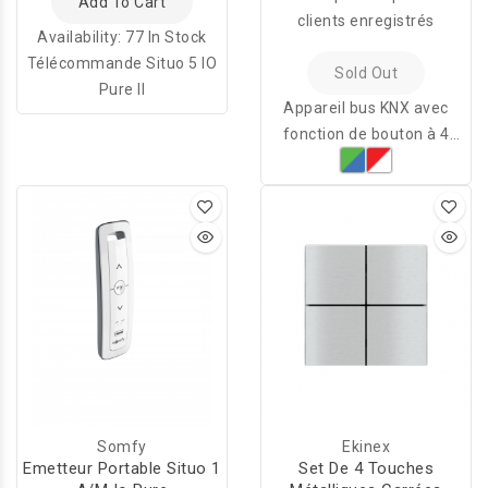
Add To Cart
clients enregistrés
Availability:
77 In Stock
Télécommande Situo 5 IO
Sold Out
Pure II
Appareil bus KNX avec
fonction de bouton à 4
canaux (max. 8 fonctions
indépendantes) et sonde
de température
d'ambiance intégrée.
Somfy
Ekinex
Emetteur Portable Situo 1
Set De 4 Touches