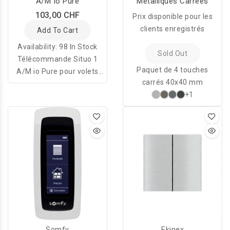
A/M Io Pure
Métalliques Carrées
103,00 CHF
Prix disponible pour les
clients enregistrés
Add To Cart
Availability:
98 In Stock
Sold Out
Télécommande Situo 1
Paquet de 4 touches
A/M io Pure pour volets
carrés 40x40 mm
roulants et stores
+1
motorisés io.
Somfy
Ekinex